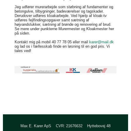
Jeg udfører murerarbejde som støbning af fundamenter og
betongulve, tilbygninger, badeværelser og tagskader.
Derudover udføres kloakarbejde. Ved hjælp af kloak-tv
udføres fejlfindingsopgaver samt sætning af
højvandslukker, sætning af brønde og renovering af brud.
Se mere under punkterne Murermester og Kloakmester her
på siden.
Kontakt mig på mobil 40 77 78 05 eller mail
karer@mail.dk
og lad os i fællesskab finde en løsning til en god pris. Vi
tales ved!
Max E. Karer ApS
CVR: 21676632
Hyttebovej 48